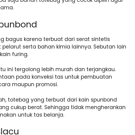
apa saja bahan totebag yang cocok dipilih agar
lama.
 Spunbond
bagus karena terbuat dari serat sintetis
pelarut serta bahan kimia lainnya. Sebutan lain
ain furing.
tu ini tergolong lebih murah dan terjangkau.
ntaan pada konveksi tas untuk pembuatan
acara maupun promosi.
h, totebag yang terbuat dari kain spunbond
ng cukup berat. Sehingga tidak mengherankan
unakan untuk tas belanja.
Blacu