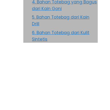
4. Bahan Totebag yang Bagus
dari Kain Goni
5. Bahan Totebag dari Kain
Drill
6. Bahan Totebag dari Kulit
Sintetis