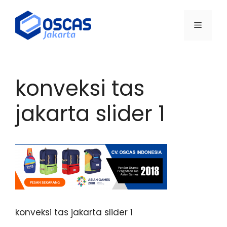
Skip
to
Menu
content
konveksi tas
jakarta slider 1
konveksi tas jakarta slider 1